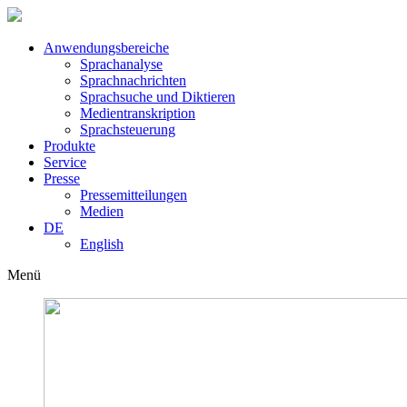
Anwendungsbereiche
Sprachanalyse
Sprachnachrichten
Sprachsuche und Diktieren
Medientranskription
Sprachsteuerung
Produkte
Service
Presse
Pressemitteilungen
Medien
DE
English
Menü